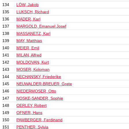
134
LÖW, Jakob
135
LUKSCH, Richard
136
MADER, Karl
137
MARGOLD, Emanuel Josef
138
MASSANETZ, Karl
139
MAY, Matthias
140
MEIER, Emil
141
MILAN, Alfred
142
MOLDOVAN, Kurt
143
MOSER, Koloman
144
NECHANSKY, Friederike
145
NEUWALDER-BREUER, Grete
146
NIEDERMOSER, Otto
147
NOSKE-SANDER, Sophie
148
OERLEY, Robert
149
OFNER, Hans
150
PAMBERGER, Ferdinand
151
PENTHER, Sylvia