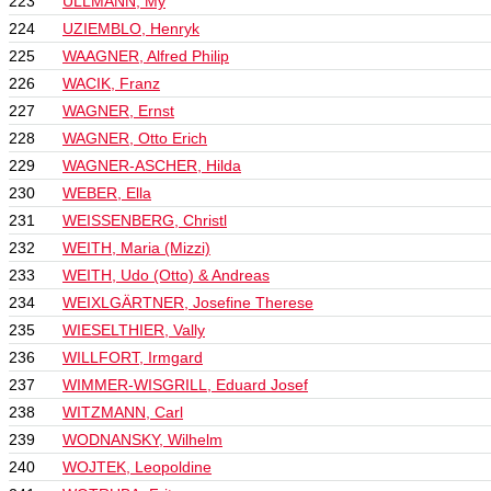
223
ULLMANN, My
224
UZIEMBLO, Henryk
225
WAAGNER, Alfred Philip
226
WACIK, Franz
227
WAGNER, Ernst
228
WAGNER, Otto Erich
229
WAGNER-ASCHER, Hilda
230
WEBER, Ella
231
WEISSENBERG, Christl
232
WEITH, Maria (Mizzi)
233
WEITH, Udo (Otto) & Andreas
234
WEIXLGÄRTNER, Josefine Therese
235
WIESELTHIER, Vally
236
WILLFORT, Irmgard
237
WIMMER-WISGRILL, Eduard Josef
238
WITZMANN, Carl
239
WODNANSKY, Wilhelm
240
WOJTEK, Leopoldine