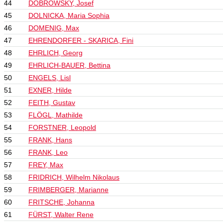
44
DOBROWSKY, Josef
45
DOLNICKA, Maria Sophia
46
DOMENIG, Max
47
EHRENDORFER - SKARICA, Fini
48
EHRLICH, Georg
49
EHRLICH-BAUER, Bettina
50
ENGELS, Lisl
51
EXNER, Hilde
52
FEITH, Gustav
53
FLÖGL, Mathilde
54
FORSTNER, Leopold
55
FRANK, Hans
56
FRANK, Leo
57
FREY, Max
58
FRIDRICH, Wilhelm Nikolaus
59
FRIMBERGER, Marianne
60
FRITSCHE, Johanna
61
FÜRST, Walter Rene