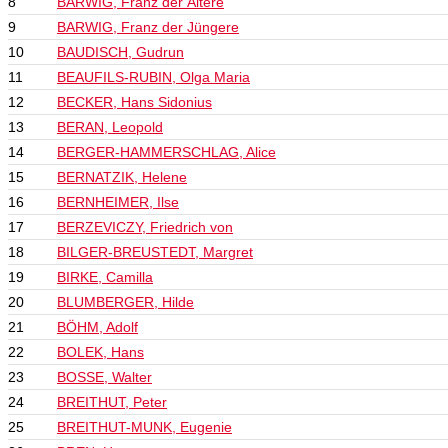
8
BARWIG, Franz der Ältere
9
BARWIG, Franz der Jüngere
10
BAUDISCH, Gudrun
11
BEAUFILS-RUBIN, Olga Maria
12
BECKER, Hans Sidonius
13
BERAN, Leopold
14
BERGER-HAMMERSCHLAG, Alice
15
BERNATZIK, Helene
16
BERNHEIMER, Ilse
17
BERZEVICZY, Friedrich von
18
BILGER-BREUSTEDT, Margret
19
BIRKE, Camilla
20
BLUMBERGER, Hilde
21
BÖHM, Adolf
22
BOLEK, Hans
23
BOSSE, Walter
24
BREITHUT, Peter
25
BREITHUT-MUNK, Eugenie