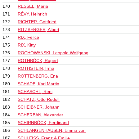
170
RESSEL, Maria
171
RÉVY, Heinrich
172
RICHTER, Gottfried
173
RITZBERGER, Albert
174
RIX, Felice
175
RIX, Kitty
176
ROCHOWANSKI, Leopold Wolfgang
177
ROTHBÖCK, Rupert
178
ROTHSTEIN, Irma
179
ROTTENBERG, Ena
180
SCHADE, Karl Martin
181
SCHASCHL, Reni
182
SCHATZ, Otto Rudolf
183
SCHEIBNER, Johann
184
SCHERBAN, Alexander
185
SCHIRNBÖCK, Ferdinand
186
SCHLANGENHAUSEN, Emma von
187
SCHLEISS, Franz & Emilie