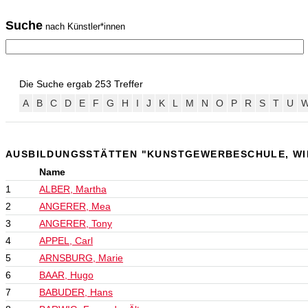
Suche
nach Künstler*innen
Die Suche ergab 253 Treffer
A
B
C
D
E
F
G
H
I
J
K
L
M
N
O
P
R
S
T
U
AUSBILDUNGSSTÄTTEN "KUNSTGEWERBESCHULE, WI
Name
1
ALBER, Martha
2
ANGERER, Mea
3
ANGERER, Tony
4
APPEL, Carl
5
ARNSBURG, Marie
6
BAAR, Hugo
7
BABUDER, Hans