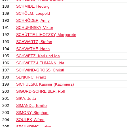
188
SCHMIDL, Hedwig
189
SCHÖLM, Leopold
190
SCHRÖDER, Anny
191
SCHUFINSKY, Viktor
192
SCHÜTTE-LIHOTZKY, Margarete
193
SCHWARTZ, Stefan
194
SCHWATHE, Hans
195
SCHWETZ, Karl und Ida
196
SCHWETZ-LEHMANN, Ida
197
SCHWIND-GROSS, Christl
198
SENKINC, Franz
199
SICHULSKI, Kasimir (Kazimierz)
200
SIGURD-SCHREIBER, Rolf
201
SIKA, Jutta
202
SIMANDL, Emilie
203
SIMONY, Stephan
204
SOULEK, Alfred
205
SPANNRING, Luise