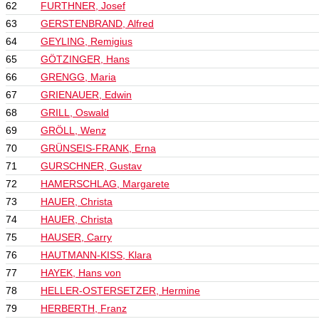
62
FURTHNER, Josef
63
GERSTENBRAND, Alfred
64
GEYLING, Remigius
65
GÖTZINGER, Hans
66
GRENGG, Maria
67
GRIENAUER, Edwin
68
GRILL, Oswald
69
GRÖLL, Wenz
70
GRÜNSEIS-FRANK, Erna
71
GURSCHNER, Gustav
72
HAMERSCHLAG, Margarete
73
HAUER, Christa
74
HAUER, Christa
75
HAUSER, Carry
76
HAUTMANN-KISS, Klara
77
HAYEK, Hans von
78
HELLER-OSTERSETZER, Hermine
79
HERBERTH, Franz