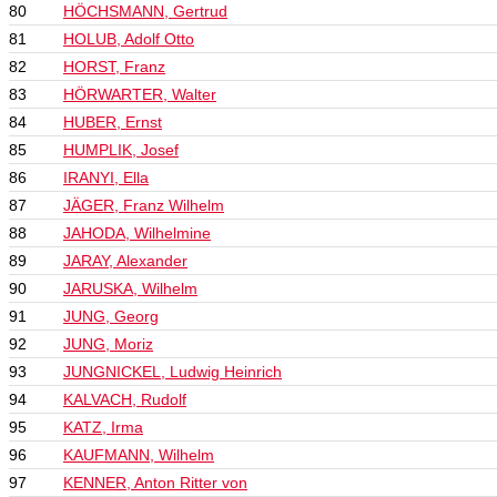
80
HÖCHSMANN, Gertrud
81
HOLUB, Adolf Otto
82
HORST, Franz
83
HÖRWARTER, Walter
84
HUBER, Ernst
85
HUMPLIK, Josef
86
IRANYI, Ella
87
JÄGER, Franz Wilhelm
88
JAHODA, Wilhelmine
89
JARAY, Alexander
90
JARUSKA, Wilhelm
91
JUNG, Georg
92
JUNG, Moriz
93
JUNGNICKEL, Ludwig Heinrich
94
KALVACH, Rudolf
95
KATZ, Irma
96
KAUFMANN, Wilhelm
97
KENNER, Anton Ritter von