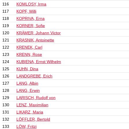
116
KOMLOSY, Irma
117
KOPF, Willi
118
KOPRIVA, Erna
119
KORNER, Sofie
120
KRÄMER, Johann Victor
121
KRASNIK, Antoinette
122
KRENEK, Carl
123
KRENN, Rose
124
KUBIENA, Ernst Wilhelm
125
KUHN, Dina
126
LANDGREBE, Erich
127
LANG, Albin
128
LANG, Erwin
129
LARISCH, Rudolf von
130
LENZ, Maximilian
131
LIKARZ, Maria
132
LÖFFLER, Bertold
133
LÖW, Fritzi