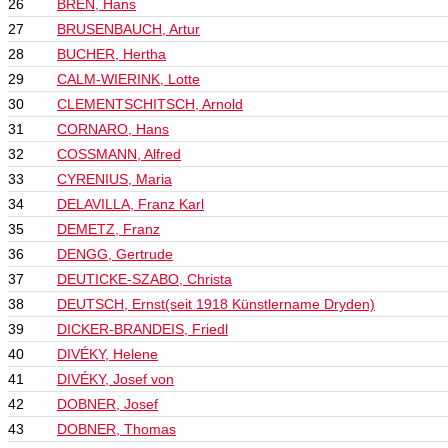
26
BREN, Hans
27
BRUSENBAUCH, Artur
28
BUCHER, Hertha
29
CALM-WIERINK, Lotte
30
CLEMENTSCHITSCH, Arnold
31
CORNARO, Hans
32
COSSMANN, Alfred
33
CYRENIUS, Maria
34
DELAVILLA, Franz Karl
35
DEMETZ, Franz
36
DENGG, Gertrude
37
DEUTICKE-SZABO, Christa
38
DEUTSCH, Ernst(seit 1918 Künstlername Dryden)
39
DICKER-BRANDEIS, Friedl
40
DIVÉKY, Helene
41
DIVÉKY, Josef von
42
DOBNER, Josef
43
DOBNER, Thomas