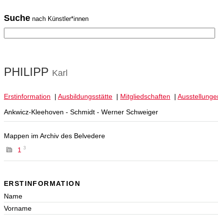
Suche
nach Künstler*innen
PHILIPP
Karl
Erstinformation
|
Ausbildungsstätte
|
Mitgliedschaften
|
Ausstellunge
Ankwicz-Kleehoven - Schmidt - Werner Schweiger
Mappen im Archiv des Belvedere
3
1
ERSTINFORMATION
Name
Vorname