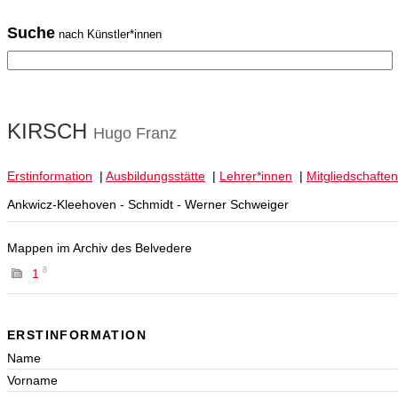
Suche
nach Künstler*innen
KIRSCH
Hugo Franz
Erstinformation
|
Ausbildungsstätte
|
Lehrer*innen
|
Mitgliedschaften
Ankwicz-Kleehoven - Schmidt - Werner Schweiger
Mappen im Archiv des Belvedere
8
1
ERSTINFORMATION
Name
Vorname