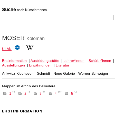
Suche
nach Künstler*innen
MOSER
Koloman
ULAN
Erstinformation
|
Ausbildungsstätte
|
Lehrer*innen
|
Schüler*innen
Ausstellungen
|
Erwähnungen
|
Literatur
Ankwicz-Kleehoven - Schmidt - Neue Galerie - Werner Schweiger
Mappen im Archiv des Belvedere
23
12
58
102
14
1
2
3
4
5
ERSTINFORMATION