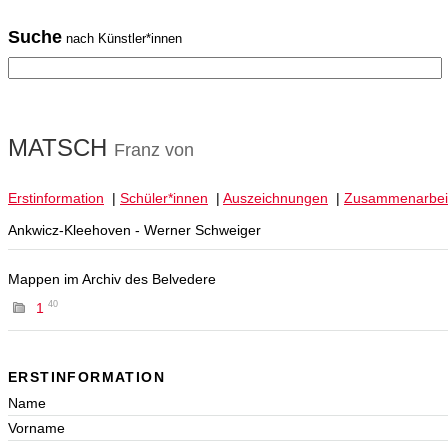
Suche
nach Künstler*innen
MATSCH
Franz von
Erstinformation
|
Schüler*innen
|
Auszeichnungen
|
Zusammenarbei
Ankwicz-Kleehoven - Werner Schweiger
Mappen im Archiv des Belvedere
40
1
ERSTINFORMATION
Name
Vorname