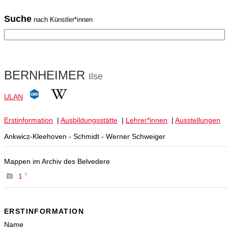
Suche
nach Künstler*innen
BERNHEIMER
Ilse
ULAN
Erstinformation
|
Ausbildungsstätte
|
Lehrer*innen
|
Ausstellungen
Ankwicz-Kleehoven - Schmidt - Werner Schweiger
Mappen im Archiv des Belvedere
4
1
ERSTINFORMATION
Name