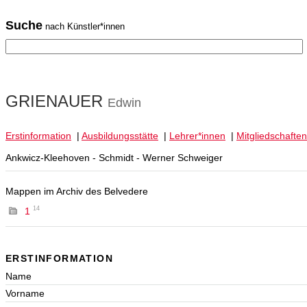
Suche
nach Künstler*innen
GRIENAUER
Edwin
Erstinformation
|
Ausbildungsstätte
|
Lehrer*innen
|
Mitgliedschaften
Ankwicz-Kleehoven - Schmidt - Werner Schweiger
Mappen im Archiv des Belvedere
14
1
ERSTINFORMATION
Name
Vorname