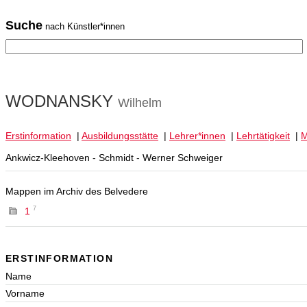
Suche
nach Künstler*innen
WODNANSKY
Wilhelm
Erstinformation
|
Ausbildungsstätte
|
Lehrer*innen
|
Lehrtätigkeit
|
M
Ankwicz-Kleehoven - Schmidt - Werner Schweiger
Mappen im Archiv des Belvedere
7
1
ERSTINFORMATION
Name
Vorname