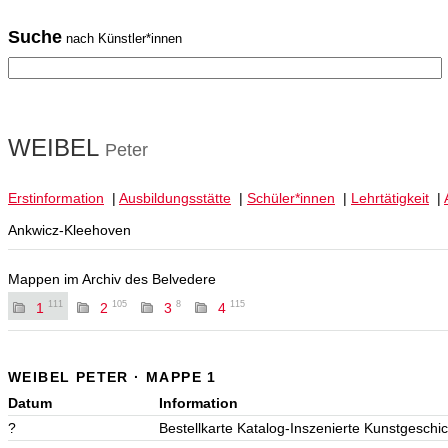
Suche
nach Künstler*innen
WEIBEL
Peter
Erstinformation
|
Ausbildungsstätte
|
Schüler*innen
|
Lehrtätigkeit
|
Ankwicz-Kleehoven
Mappen im Archiv des Belvedere
111
105
8
115
1
2
3
4
WEIBEL PETER · MAPPE 1
Datum
Information
?
Bestellkarte Katalog-Inszenierte Kunstgeschi