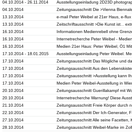
04.10.2014 - 26.11.2014
Ausstellungseinladung 2D23D photograph
04.10.2014
Zeitungsausschnitt Die >Vienna Biennale
13.10.2014
e-mail Peter Weibel at 21er Haus, e-flux
13.10.2014
Zeitschriftausschnitt >Die Kunst ist... ext
16.10.2014
Informationen Medienrebell ohne Grenz
16.10.2014
Internetrecherche Peter Weibel - Medienr
16.10.2014
Medien 21er Haus: Peter Weibel, Ö1 Mit
17.10.2014 - 18.01.2015
Ausstellungseinladung Peter Weibel. Me
17.10.2014
Zeitungsausschnitt Das Mögliche und da
17.10.2014
Zeitungsausschnitt Aus den Lebenskiste
17.10.2014
Zeitungsausschnitt >Ausstellung kann 
17.10.2014
Medien Peter Weibel-Ausstellung in Wie
20.10.2014
Zeitungsausschnitt Guerillakampf mit Wo
20.10.2014
Internetrecherche Warnung! Diese Auss
21.10.2014
Zeitungsausschnitt Freie Körper durch 
22.10.2014
Zeitungsausschnitt Der Ich-Generator, Fa
27.10.2014
Zeitungsausschnitt Alle seine Facetten,
28.10.2014
Zeitungsausschnitt Weibel-Marke im Zol