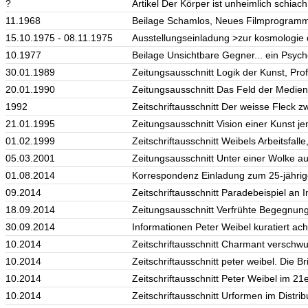
?
Artikel Der Körper ist unheimlich schiach
11.1968
Beilage Schamlos, Neues Filmprogramm
15.10.1975 - 08.11.1975
Ausstellungseinladung >zur kosmologie 
10.1977
Beilage Unsichtbare Gegner... ein Psych
30.01.1989
Zeitungsausschnitt Logik der Kunst, Profi
20.01.1990
Zeitungsausschnitt Das Feld der Medien 
1992
Zeitschriftausschnitt Der weisse Fleck z
21.01.1995
Zeitungsausschnitt Vision einer Kunst je
01.02.1999
Zeitschriftausschnitt Weibels Arbeitsfalle, 
05.03.2001
Zeitungsausschnitt Unter einer Wolke aus
01.08.2014
Korrespondenz Einladung zum 25-jährig
09.2014
Zeitschriftausschnitt Paradebeispiel an In
18.09.2014
Zeitungsausschnitt Verfrühte Begegnung
30.09.2014
Informationen Peter Weibel kuratiert 
10.2014
Zeitschriftausschnitt Charmant verschwur
10.2014
Zeitschriftausschnitt peter weibel. Die B
10.2014
Zeitschriftausschnitt Peter Weibel im 21
10.2014
Zeitschriftausschnitt Urformen im Distrib