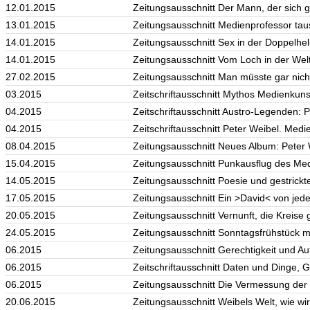
12.01.2015
Zeitungsausschnitt Der Mann, der sich g
13.01.2015
Zeitungsausschnitt Medienprofessor tau
14.01.2015
Zeitungsausschnitt Sex in der Doppelheli
14.01.2015
Zeitungsausschnitt Vom Loch in der Welt
27.02.2015
Zeitungsausschnitt Man müsste gar nicht
03.2015
Zeitschriftausschnitt Mythos Medienkunst
04.2015
Zeitschriftausschnitt Austro-Legenden: P
04.2015
Zeitschriftausschnitt Peter Weibel. Medie
08.04.2015
Zeitungsausschnitt Neues Album: Peter W
15.04.2015
Zeitungsausschnitt Punkausflug des Med
14.05.2015
Zeitungsausschnitt Poesie und gestrickte
17.05.2015
Zeitungsausschnitt Ein >David< von jed
20.05.2015
Zeitungsausschnitt Vernunft, die Kreise
24.05.2015
Zeitungsausschnitt Sonntagsfrühstück mit
06.2015
Zeitungsausschnitt Gerechtigkeit und Au
06.2015
Zeitschriftausschnitt Daten und Dinge, G
06.2015
Zeitungsausschnitt Die Vermessung der W
20.06.2015
Zeitungsausschnitt Weibels Welt, wie wi