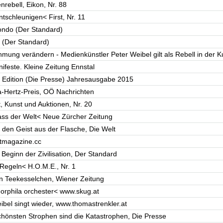
nrebell, Eikon, Nr. 88
ntschleunigen< First, Nr. 11
Rondo (Der Standard)
o (Der Standard)
hmung verändern - Medienkünstler Peter Weibel gilt als Rebell in der
feste. Kleine Zeitung Ennstal
nt, Edition (Die Presse) Jahresausgabe 2015
a-Hertz-Preis, OÖ Nachrichten
, Kunst und Auktionen, Nr. 20
ass der Welt< Neue Zürcher Zeitung
 den Geist aus der Flasche, Die Welt
rtmagazine.cc
Beginn der Zivilisation, Der Standard
 Regeln< H.O.M.E., Nr. 1
in Teekesselchen, Wiener Zeitung
morphila orchester< www.skug.at
ibel singt wieder, www.thomastrenkler.at
chönsten Strophen sind die Katastrophen, Die Presse