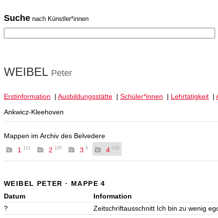
Suche
nach Künstler*innen
WEIBEL
Peter
Erstinformation
|
Ausbildungsstätte
|
Schüler*innen
|
Lehrtätigkeit
|
Ankwicz-Kleehoven
Mappen im Archiv des Belvedere
111
105
8
115
1
2
3
4
WEIBEL PETER · MAPPE 4
Datum
Information
?
Zeitschriftausschnitt Ich bin zu wenig e