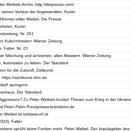
er Weibels Archiv, http://diepresse.com/
t seinen Vorlass der Angewandten, Kurier
 Himmel voller Weibel, Die Presse
pheten, Kurier
stzeitung, Nr. 261
en Kulturminister< Wiener Zeitung
 Falter, Nr. 23
ger Mischung und arrivierten, alten Meistern. Wiener Zeitung
te, Automaten zu lieben. Der Standard
on für die Zukunft, Zeitkunst
 https://wortkunst.zkm.de
ibel! springerin
nkenhaus, Der Standard
Aggressors? Zu Peter Weibels kruden Thesen zum Krieg in der Ukrain
tt Peter-Pahn-Prinzip/www.brandeins.de
 Weibel ist tot/www.orf.at
023), Falter
enkens sprüht keine Funken mehr. Peter Weibel. Der Impulsgeber des d