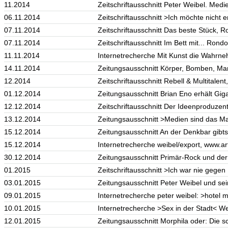
11.2014
Zeitschriftausschnitt Peter Weibel. Medie
06.11.2014
Zeitschriftausschnitt >Ich möchte nicht e
07.11.2014
Zeitschriftausschnitt Das beste Stück, 
07.11.2014
Zeitschriftausschnitt Im Bett mit... Rond
11.11.2014
Internetrecherche Mit Kunst die Wahrne
14.11.2014
Zeitungsausschnitt Körper, Bomben, Mani
12.2014
Zeitschriftausschnitt Rebell & Multitale
01.12.2014
Zeitungsausschnitt Brian Eno erhält Gig
12.12.2014
Zeitschriftausschnitt Der Ideenproduzent
13.12.2014
Zeitungsausschnitt >Medien sind das M
15.12.2014
Zeitungsausschnitt An der Denkbar gibts
15.12.2014
Internetrecherche weibel/export, www.a
30.12.2014
Zeitungsausschnitt Primär-Rock und der 
01.2015
Zeitschriftausschnitt >Ich war nie gegen
03.01.2015
Zeitungsausschnitt Peter Weibel und se
09.01.2015
Internetrecherche peter weibel: >hotel 
10.01.2015
Internetrecherche >Sex in der Stadt< We
12.01.2015
Zeitungsausschnitt Morphila oder: Die s