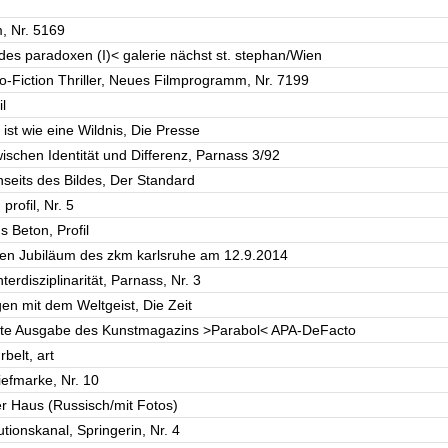
, Nr. 5169
des paradoxen (I)< galerie nächst st. stephan/Wien
o-Fiction Thriller, Neues Filmprogramm, Nr. 7199
l
ist wie eine Wildnis, Die Presse
wischen Identität und Differenz, Parnass 3/92
nseits des Bildes, Der Standard
profil, Nr. 5
 Beton, Profil
en Jubiläum des zkm karlsruhe am 12.9.2014
terdisziplinarität, Parnass, Nr. 3
en mit dem Weltgeist, Die Zeit
achte Ausgabe des Kunstmagazins >Parabol< APA-DeFacto
belt, art
riefmarke, Nr. 10
er Haus (Russisch/mit Fotos)
utionskanal, Springerin, Nr. 4