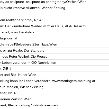
y as sculpture. sculpture as photography/Ostlicht/Wien
< sucht kreative Allianzen, Wiener Zeitung
rem reaktionär< profil, Nr. 42
en: Der wunderbare Weibel im 21er Haus, APA-DeFacto
ebell, www.life-style.at
tagsjournal
dienrebell/Belvedere 21er Haus/Wien
s einzig Reale, Der Standard
n des Peter Weibel, Die Presse
Ihr Leben verändern< OÖ Nachrichten
n, ZiB 1
rt und Bild, Kurier Wien
tellung kann Ihr Leben verändern, www.mottingers-meinung.at
neue Medien, Wiener Zeitung
lter, Nr. 43
 Kronen Zeitung Wien
lamt, Kleine Zeitung Südoststeiermark