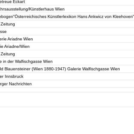
Getreue Eckart
ahrsausstellung/Künstlerhaus Wien
ebogen"Österreichisches Künstlerlexikon Hans Ankwicz von Kleehoven
 Zeitung
esse
erie Ariadne Wien
rie Ariadne/Wien
 Zeitung
e in der Walfischgasse Wien
ld Blauensteiner (Wien 1880-1947) Galerie Walfischgasse Wien
er Innsbruck
urger Nachrichten