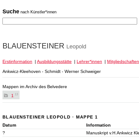
Suche
nach Künstler*innen
BLAUENSTEINER
Leopold
Erstinformation
|
Ausbildungsstätte
|
Lehrer*innen
|
Mitgliedschaften
Ankwicz-Kleehoven - Schmidt - Werner Schweiger
Mappen im Archiv des Belvedere
13
1
BLAUENSTEINER LEOPOLD · MAPPE 1
Datum
Information
?
Manuskript v.H.Ankwicz K