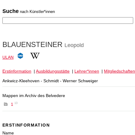
Suche
nach Künstler*innen
BLAUENSTEINER
Leopold
ULAN
Erstinformation
|
Ausbildungsstätte
|
Lehrer*innen
|
Mitgliedschaften
Ankwicz-Kleehoven - Schmidt - Werner Schweiger
Mappen im Archiv des Belvedere
13
1
ERSTINFORMATION
Name