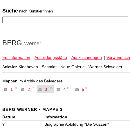
Suche
nach Künstler*innen
BERG
Werner
Erstinformation
|
Ausbildungsstätte
|
Auszeichnungen
|
Verwandtsch
Ankwicz-Kleehoven - Schmidt - Neue Galerie - Werner Schweiger
Mappen im Archiv des Belvedere
33
72
115
113
30
1
2
3
4
5
BERG WERNER · MAPPE 3
Datum
Information
?
Biographie Abbildung "Die Skizzen"