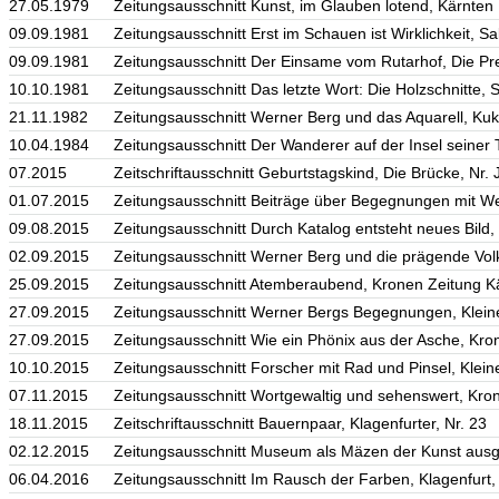
27.05.1979
Zeitungsausschnitt Kunst, im Glauben lotend, Kärnten
09.09.1981
Zeitungsausschnitt Erst im Schauen ist Wirklichkeit, S
09.09.1981
Zeitungsausschnitt Der Einsame vom Rutarhof, Die Pr
10.10.1981
Zeitungsausschnitt Das letzte Wort: Die Holzschnitte,
21.11.1982
Zeitungsausschnitt Werner Berg und das Aquarell, Kuk
10.04.1984
Zeitungsausschnitt Der Wanderer auf der Insel seiner
07.2015
Zeitschriftausschnitt Geburtstagskind, Die Brücke, Nr. J
01.07.2015
Zeitungsausschnitt Beiträge über Begegnungen mit We
09.08.2015
Zeitungsausschnitt Durch Katalog entsteht neues Bild,
02.09.2015
Zeitungsausschnitt Werner Berg und die prägende Vo
25.09.2015
Zeitungsausschnitt Atemberaubend, Kronen Zeitung K
27.09.2015
Zeitungsausschnitt Werner Bergs Begegnungen, Klein
27.09.2015
Zeitungsausschnitt Wie ein Phönix aus der Asche, Kro
10.10.2015
Zeitungsausschnitt Forscher mit Rad und Pinsel, Klein
07.11.2015
Zeitungsausschnitt Wortgewaltig und sehenswert, Kro
18.11.2015
Zeitschriftausschnitt Bauernpaar, Klagenfurter, Nr. 23
02.12.2015
Zeitungsausschnitt Museum als Mäzen der Kunst ausge
06.04.2016
Zeitungsausschnitt Im Rausch der Farben, Klagenfurt, 