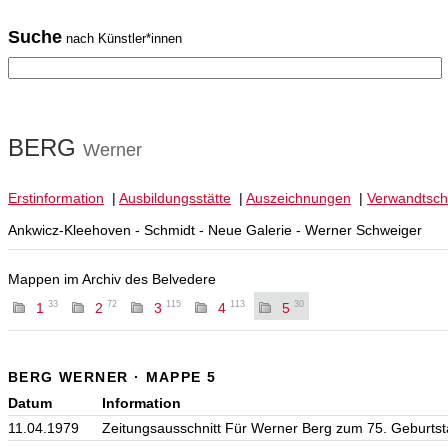
Suche
nach Künstler*innen
BERG
Werner
Erstinformation
|
Ausbildungsstätte
|
Auszeichnungen
|
Verwandtsch
Ankwicz-Kleehoven - Schmidt - Neue Galerie - Werner Schweiger
Mappen im Archiv des Belvedere
33
72
115
113
30
1
2
3
4
5
BERG WERNER · MAPPE 5
Datum
Information
11.04.1979
Zeitungsausschnitt Für Werner Berg zum 75. Geburtst