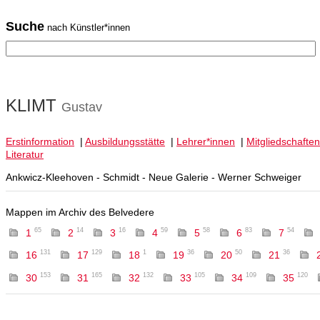
Suche
nach Künstler*innen
KLIMT
Gustav
Erstinformation
|
Ausbildungsstätte
|
Lehrer*innen
|
Mitgliedschaften
Literatur
Ankwicz-Kleehoven - Schmidt - Neue Galerie - Werner Schweiger
Mappen im Archiv des Belvedere
65
14
16
59
58
83
54
1
2
3
4
5
6
7
131
129
1
36
50
36
16
17
18
19
20
21
153
165
132
105
109
120
30
31
32
33
34
35