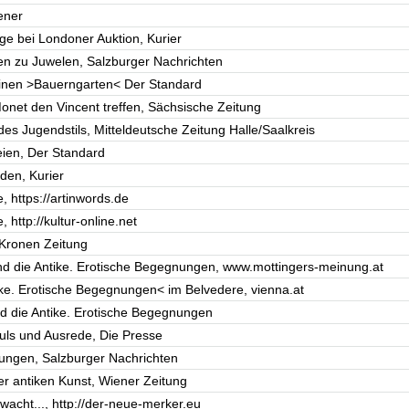
ener
age bei Londoner Auktion, Kurier
en zu Juwelen, Salzburger Nachrichten
einen >Bauerngarten< Der Standard
onet den Vincent treffen, Sächsische Zeitung
es Jugendstils, Mitteldeutsche Zeitung Halle/Saalkreis
eien, Der Standard
den, Kurier
, https://artinwords.de
 http://kultur-online.net
, Kronen Zeitung
und die Antike. Erotische Begegnungen, www.mottingers-meinung.at
ike. Erotische Begegnungen< im Belvedere, vienna.at
nd die Antike. Erotische Begegnungen
puls und Ausrede, Die Presse
ungen, Salzburger Nachrichten
er antiken Kunst, Wiener Zeitung
wacht..., http://der-neue-merker.eu