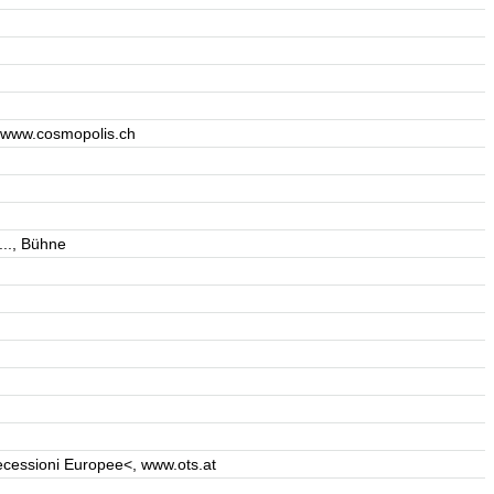
, www.cosmopolis.ch
.., Bühne
Secessioni Europee<, www.ots.at