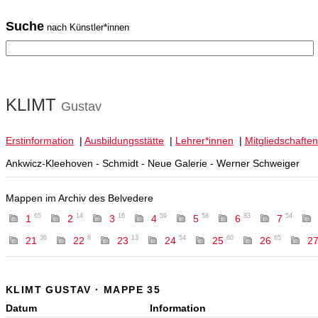
Suche
nach Künstler*innen
KLIMT
Gustav
Erstinformation
|
Ausbildungsstätte
|
Lehrer*innen
|
Mitgliedschaften
Ankwicz-Kleehoven - Schmidt - Neue Galerie - Werner Schweiger
Mappen im Archiv des Belvedere
65
14
16
59
58
83
54
1
2
3
4
5
6
7
36
8
13
54
60
65
21
22
23
24
25
26
2
KLIMT GUSTAV · MAPPE 35
Datum
Information