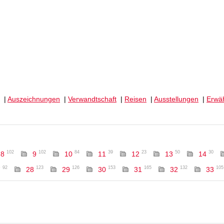
|
Auszeichnungen
|
Verwandtschaft
|
Reisen
|
Ausstellungen
|
Erwä
102
102
84
39
23
50
30
8
9
10
11
12
13
14
92
123
126
153
165
132
105
7
28
29
30
31
32
33