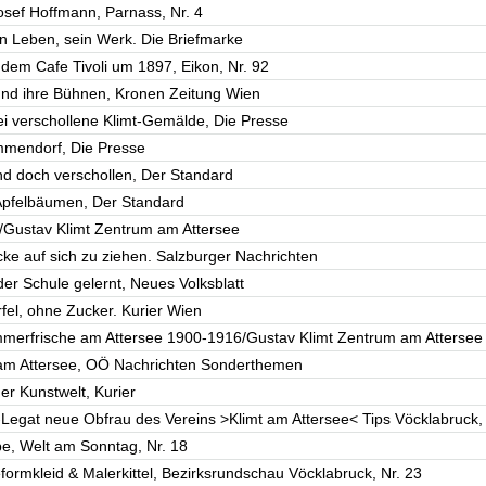
Josef Hoffmann, Parnass, Nr. 4
ein Leben, sein Werk. Die Briefmarke
r dem Cafe Tivoli um 1897, Eikon, Nr. 92
 und ihre Bühnen, Kronen Zeitung Wien
ei verschollene Klimt-Gemälde, Die Presse
mmendorf, Die Presse
nd doch verschollen, Der Standard
 Apfelbäumen, Der Standard
Gustav Klimt Zentrum am Attersee
icke auf sich zu ziehen. Salzburger Nachrichten
der Schule gelernt, Neues Volksblatt
fel, ohne Zucker. Kurier Wien
mmerfrische am Attersee 1900-1916/Gustav Klimt Zentrum am Attersee
r am Attersee, OÖ Nachrichten Sonderthemen
er Kunstwelt, Kurier
r-Legat neue Obfrau des Vereins >Klimt am Attersee< Tips Vöcklabruck,
e, Welt am Sonntag, Nr. 18
formkleid & Malerkittel, Bezirksrundschau Vöcklabruck, Nr. 23