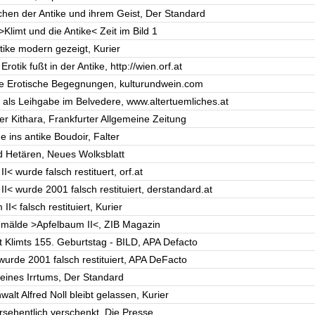
chen der Antike und ihrem Geist, Der Standard
Klimt und die Antike< Zeit im Bild 1
tike modern gezeigt, Kurier
rotik fußt in der Antike, http://wien.orf.at
ike Erotische Begegnungen, kulturundwein.com
 als Leihgabe im Belvedere, www.altertuemliches.at
r Kithara, Frankfurter Allgemeine Zeitung
 ins antike Boudoir, Falter
d Hetären, Neues Wolksblatt
< wurde falsch restituert, orf.at
I< wurde 2001 falsch restituiert, derstandard.at
I< falsch restituiert, Kurier
emälde >Apfelbaum II<, ZIB Magazin
t Klimts 155. Geburtstag - BILD, APA Defacto
wurde 2001 falsch restituiert, APA DeFacto
 eines Irrtums, Der Standard
alt Alfred Noll bleibt gelassen, Kurier
rsehentlich verschenkt, Die Presse