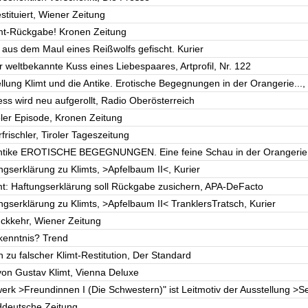
estituiert, Wiener Zeitung
imt-Rückgabe! Kronen Zeitung
aus dem Maul eines Reißwolfs gefischt. Kurier
er weltbekannte Kuss eines Liebespaares, Artprofil, Nr. 122
llung Klimt und die Antike. Erotische Begegnungen in der Orangerie...
ss wird neu aufgerollt, Radio Oberösterreich
oler Episode, Kronen Zeitung
frischler, Tiroler Tageszeitung
 Antike EROTISCHE BEGEGNUNGEN. Eine feine Schau in der Orangerie.
ngserklärung zu Klimts, >Apfelbaum II<, Kurier
limt: Haftungserklärung soll Rückgabe zusichern, APA-DeFacto
ngserklärung zu Klimts, >Apfelbaum II< TranklersTratsch, Kurier
ückkehr, Wiener Zeitung
rkenntnis? Trend
 zu falscher Klimt-Restitution, Der Standard
 von Gustav Klimt, Vienna Deluxe
erk >Freundinnen I (Die Schwestern)" ist Leitmotiv der Ausstellung >
ddeutsche Zeitung