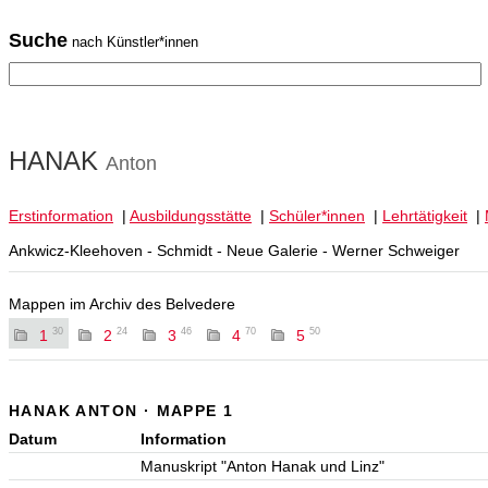
Suche
nach Künstler*innen
HANAK
Anton
Erstinformation
|
Ausbildungsstätte
|
Schüler*innen
|
Lehrtätigkeit
|
Ankwicz-Kleehoven - Schmidt - Neue Galerie - Werner Schweiger
Mappen im Archiv des Belvedere
30
24
46
70
50
1
2
3
4
5
HANAK ANTON · MAPPE 1
Datum
Information
Manuskript "Anton Hanak und Linz"