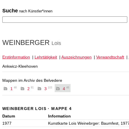
Suche
nach Künstler*innen
WEINBERGER
Lois
Erstinformation
|
Lehrtätigkeit
|
Auszeichnungen
|
Verwandtschaft
|
Ankwicz-Kleehoven
Mappen im Archiv des Belvedere
46
81
103
46
1
2
3
4
WEINBERGER LOIS · MAPPE 4
Datum
Information
1977
Kunstkarte Lois Weinebrger: Baumfest, 197