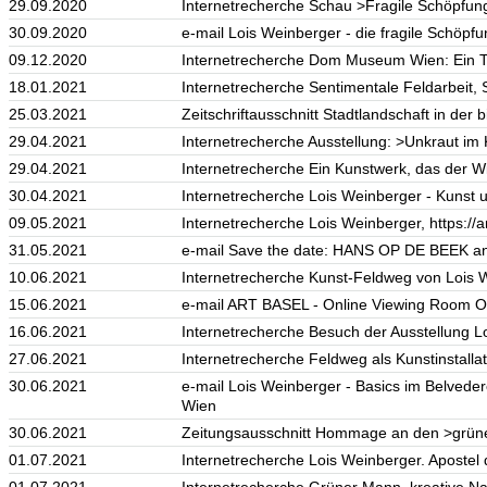
29.09.2020
Internetrecherche Schau >Fragile Schöpfung<
30.09.2020
e-mail Lois Weinberger - die fragile Schöp
09.12.2020
Internetrecherche Dom Museum Wien: Ein Tot
18.01.2021
Internetrecherche Sentimentale Feldarbeit,
25.03.2021
Zeitschriftausschnitt Stadtlandschaft in der
29.04.2021
Internetrecherche Ausstellung: >Unkraut im K
29.04.2021
Internetrecherche Ein Kunstwerk, das der Win
30.04.2021
Internetrecherche Lois Weinberger - Kunst und
09.05.2021
Internetrecherche Lois Weinberger, https://ar
31.05.2021
e-mail Save the date: HANS OP DE BEEK an
10.06.2021
Internetrecherche Kunst-Feldweg von Lois W
15.06.2021
e-mail ART BASEL - Online Viewing Room OVR
16.06.2021
Internetrecherche Besuch der Ausstellung Lo
27.06.2021
Internetrecherche Feldweg als Kunstinstallat
30.06.2021
e-mail Lois Weinberger - Basics im Belvedere2
Wien
30.06.2021
Zeitungsausschnitt Hommage an den >grün
01.07.2021
Internetrecherche Lois Weinberger. Apostel 
01.07.2021
Internetrecherche Grüner Mann, kreative Na