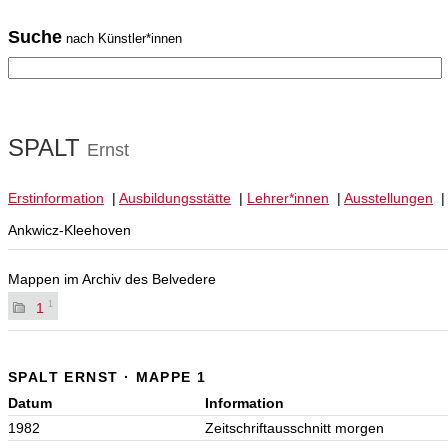
Suche
nach Künstler*innen
SPALT
Ernst
Erstinformation
|
Ausbildungsstätte
|
Lehrer*innen
|
Ausstellungen
Ankwicz-Kleehoven
Mappen im Archiv des Belvedere
1
1
SPALT ERNST · MAPPE 1
Datum
Information
1982
Zeitschriftausschnitt morgen