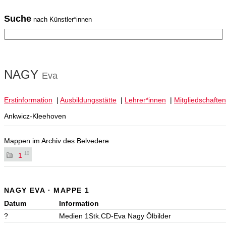
Suche
nach Künstler*innen
NAGY
Eva
Erstinformation
|
Ausbildungsstätte
|
Lehrer*innen
|
Mitgliedschaften
Ankwicz-Kleehoven
Mappen im Archiv des Belvedere
10
1
NAGY EVA · MAPPE 1
Datum
Information
?
Medien 1Stk.CD-Eva Nagy Ölbilder