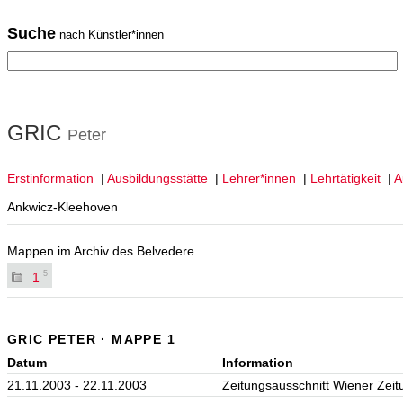
Suche
nach Künstler*innen
GRIC
Peter
Erstinformation
|
Ausbildungsstätte
|
Lehrer*innen
|
Lehrtätigkeit
|
A
Ankwicz-Kleehoven
Mappen im Archiv des Belvedere
5
1
GRIC PETER · MAPPE 1
Datum
Information
21.11.2003 - 22.11.2003
Zeitungsausschnitt Wiener Zeit