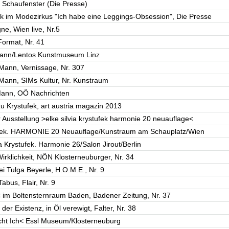
, Schaufenster (Die Presse)
ek im Modezirkus "Ich habe eine Leggings-Obsession", Die Presse
ne, Wien live, Nr.5
 Format, Nr. 41
 Mann/Lentos Kunstmuseum Linz
 Mann, Vernissage, Nr. 307
 Mann, SIMs Kultur, Nr. Kunstraum
Mann, OÖ Nachrichten
zu Krystufek, art austria magazin 2013
r Ausstellung >elke silvia krystufek harmonie 20 neuauflage<
stufek. HARMONIE 20 Neuauflage/Kunstraum am Schauplatz/Wien
a Krystufek. Harmonie 26/Salon Jirout/Berlin
Wirklichkeit, NÖN Klosterneuburger, Nr. 34
ei Tulga Beyerle, H.O.M.E., Nr. 9
abus, Flair, Nr. 9
< im Boltensternraum Baden, Badener Zeitung, Nr. 37
er Existenz, in Öl verewigt, Falter, Nr. 38
cht Ich< Essl Museum/Klosterneuburg