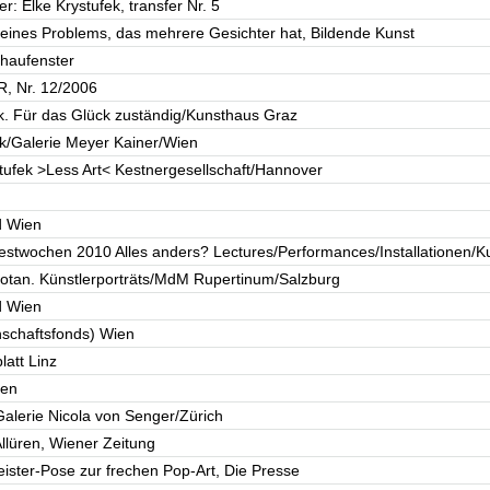
er: Elke Krystufek, transfer Nr. 5
z eines Problems, das mehrere Gesichter hat, Bildende Kunst
chaufenster
R, Nr. 12/2006
ek. Für das Glück zuständig/Kunsthaus Graz
ek/Galerie Meyer Kainer/Wien
tufek >Less Art< Kestnergesellschaft/Hannover
d Wien
estwochen 2010 Alles anders? Lectures/Performances/Installationen/K
motan. Künstlerporträts/MdM Rupertinum/Salzburg
d Wien
enschaftsfonds) Wien
latt Linz
ien
alerie Nicola von Senger/Zürich
Allüren, Wiener Zeitung
eister-Pose zur frechen Pop-Art, Die Presse