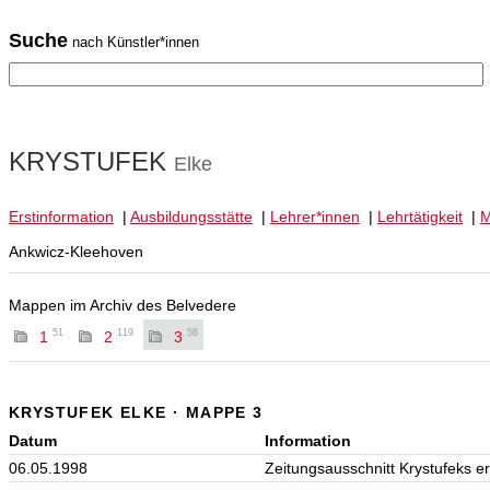
Suche
nach Künstler*innen
KRYSTUFEK
Elke
Erstinformation
|
Ausbildungsstätte
|
Lehrer*innen
|
Lehrtätigkeit
|
M
Ankwicz-Kleehoven
Mappen im Archiv des Belvedere
51
119
58
1
2
3
KRYSTUFEK ELKE · MAPPE 3
Datum
Information
06.05.1998
Zeitungsausschnitt Krystufeks e