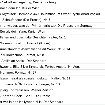
r Selbstbespiegelung, Wiener Zeitung
 nach dem Ich, Kurier Wien
via Krystufek. Harmonie 360/Hausmuseum Otmar Rychlik/Bad Vöslau
e, Schaufenster (Die Presse), Nr. 7
n nur wieder, was der Primärmarkt tut< Die Presse am Sonntag
ßer als dein Yang, Kurier Wien
lletten und übermalte Gesichter, Falter, Nr. 14
 Woman of colour. Freizeit (Kurier)
, Kunststandort Wien? Vienna Art Week, Nr. 2014
ter Mikrokosmos, Format, Nr. 8
Antlitz an Antlitz. Der Standard
chwuchs: Elke Silvia Krystufek, Forbes Austria, Nr. Aug.
en Hammer, Format, Nr. 37
ssenheirat als sozialer Klebstoff, Falter, Nr. 11
er Fitness, NÖN Klosterneuburger, Nr. 13
oldig und zerrissen. Wiener Zeitung
: Körper, Seele, Spaß. Die Presse
r wie in den Hollywood Hills, Der Standard