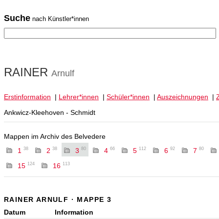
Suche
nach Künstler*innen
RAINER
Arnulf
Erstinformation
|
Lehrer*innen
|
Schüler*innen
|
Auszeichnungen
|
Ankwicz-Kleehoven - Schmidt
Mappen im Archiv des Belvedere
38
38
80
66
112
92
80
1
2
3
4
5
6
7
124
113
15
16
RAINER ARNULF · MAPPE 3
Datum
Information