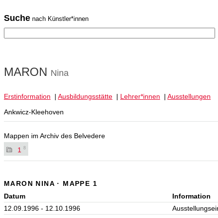
Suche
nach Künstler*innen
MARON
Nina
Erstinformation
|
Ausbildungsstätte
|
Lehrer*innen
|
Ausstellungen
Ankwicz-Kleehoven
Mappen im Archiv des Belvedere
8
1
MARON NINA · MAPPE 1
Datum
Information
12.09.1996 - 12.10.1996
Ausstellungse