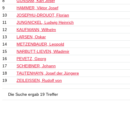
8
GUNSAM, Karl Josef
9
HAMMER, Viktor Josef
10
JOSEPHU-DROUOT, Florian
11
JUNGNICKEL, Ludwig Heinrich
12
KAUFMANN, Wilhelm
13
LARSEN, Oskar
14
METZENBAUER, Leopold
15
NARBUTT-LIEVEN, Wladimir
16
PEVETZ, Georg
17
SCHEIBNER, Johann
18
TAUTENHAYN, Josef der Jüngere
19
ZEILEISSEN, Rudolf von
Die Suche ergab 19 Treffer