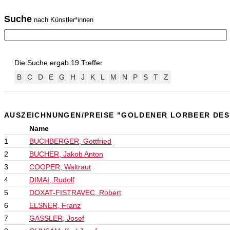
Suche
nach Künstler*innen
Die Suche ergab 19 Treffer
B
C
D
E
G
H
J
K
L
M
N
P
S
T
Z
AUSZEICHNUNGEN/PREISE "GOLDENER LORBEER DE
Name
1
BUCHBERGER, Gottfried
2
BUCHER, Jakob Anton
3
COOPER, Waltraut
4
DIMAI, Rudolf
5
DOXAT-FISTRAVEC, Robert
6
ELSNER, Franz
7
GASSLER, Josef