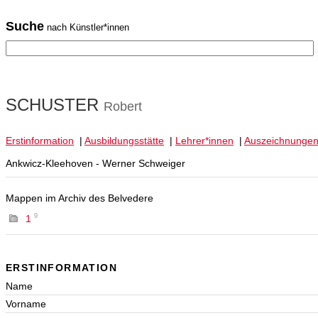
Suche
nach Künstler*innen
SCHUSTER
Robert
Erstinformation
|
Ausbildungsstätte
|
Lehrer*innen
|
Auszeichnunge
Ankwicz-Kleehoven - Werner Schweiger
Mappen im Archiv des Belvedere
9
1
ERSTINFORMATION
Name
Vorname