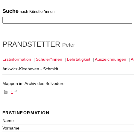
Suche
nach Künstler*innen
PRANDSTETTER
Peter
Erstinformation
|
Schüler*innen
|
Lehrtätigkeit
|
Auszeichnungen
|
A
Ankwicz-Kleehoven - Schmidt
Mappen im Archiv des Belvedere
15
1
ERSTINFORMATION
Name
Vorname