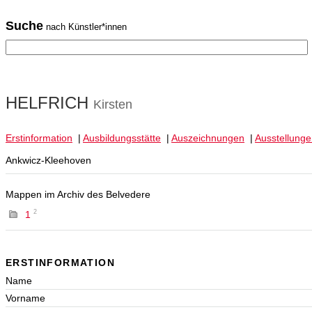
Suche
nach Künstler*innen
HELFRICH
Kirsten
Erstinformation
|
Ausbildungsstätte
|
Auszeichnungen
|
Ausstellung
Ankwicz-Kleehoven
Mappen im Archiv des Belvedere
2
1
ERSTINFORMATION
Name
Vorname