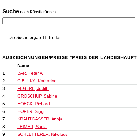
Suche
nach Künstler*innen
Die Suche ergab 11 Treffer
AUSZEICHNUNGEN/PREISE "PREIS DER LANDESHAUP
Name
1
BÄR, Peter A.
2
CIBULKA, Katharina
3
FEGERL, Judith
4
GROSCHUP, Sabine
5
HOECK, Richard
6
HOFER, Siggi
7
KRAUTGASSER, Annja
8
LEIMER, Sonia
9
SCHLETTERER, Nikolaus