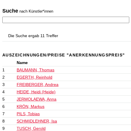
Suche
nach Künstler*innen
Die Suche ergab 11 Treffer
AUSZEICHNUNGEN/PREISE "ANERKENNUNGSPREIS"
Name
1
BAUMANN, Thomas
2
EGERTH, Reinhold
3
FREIBERGER, Andrea
4
HEIDE, Heidi (Heide)
5
JERMOLAEWA, Anna
6
KRÖN, Markus
7
PILS, Tobias
8
SCHMIDLEHNER, Isa
9
TUSCH, Gerold