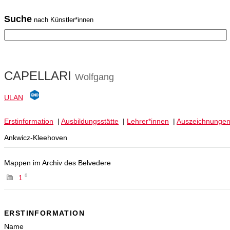
Suche
nach Künstler*innen
CAPELLARI
Wolfgang
ULAN
Erstinformation
|
Ausbildungsstätte
|
Lehrer*innen
|
Auszeichnunge
Ankwicz-Kleehoven
Mappen im Archiv des Belvedere
6
1
ERSTINFORMATION
Name