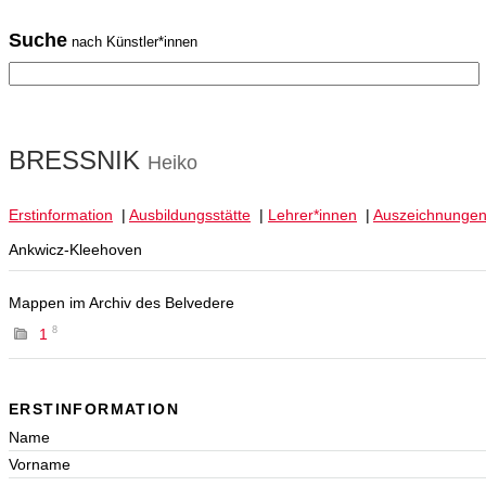
Suche
nach Künstler*innen
BRESSNIK
Heiko
Erstinformation
|
Ausbildungsstätte
|
Lehrer*innen
|
Auszeichnunge
Ankwicz-Kleehoven
Mappen im Archiv des Belvedere
8
1
ERSTINFORMATION
Name
Vorname