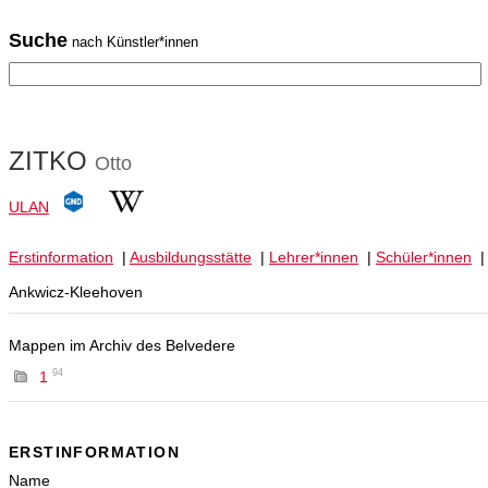
Suche
nach Künstler*innen
ZITKO
Otto
ULAN
Erstinformation
|
Ausbildungsstätte
|
Lehrer*innen
|
Schüler*innen
Ankwicz-Kleehoven
Mappen im Archiv des Belvedere
94
1
ERSTINFORMATION
Name