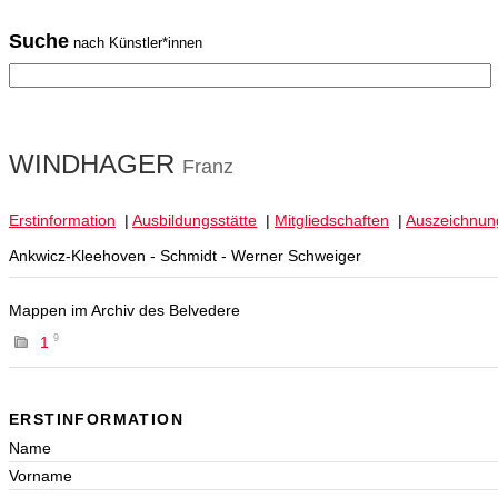
Suche
nach Künstler*innen
WINDHAGER
Franz
Erstinformation
|
Ausbildungsstätte
|
Mitgliedschaften
|
Auszeichnun
Ankwicz-Kleehoven - Schmidt - Werner Schweiger
Mappen im Archiv des Belvedere
9
1
ERSTINFORMATION
Name
Vorname