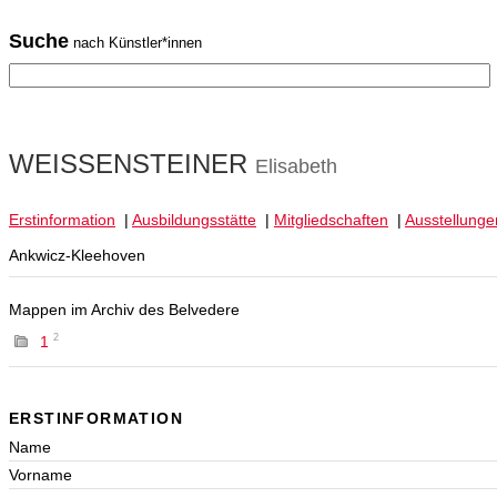
Suche
nach Künstler*innen
WEISSENSTEINER
Elisabeth
Erstinformation
|
Ausbildungsstätte
|
Mitgliedschaften
|
Ausstellunge
Ankwicz-Kleehoven
Mappen im Archiv des Belvedere
2
1
ERSTINFORMATION
Name
Vorname