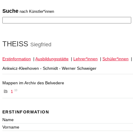
Suche
nach Künstler*innen
THEISS
Siegfried
Erstinformation
|
Ausbildungsstätte
|
Lehrer*innen
|
Schüler*innen
Ankwicz-Kleehoven - Schmidt - Werner Schweiger
Mappen im Archiv des Belvedere
10
1
ERSTINFORMATION
Name
Vorname