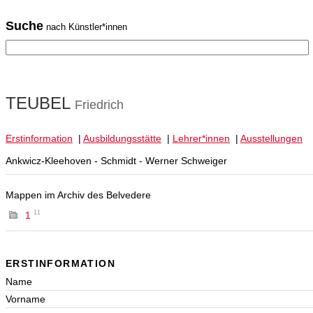
Suche
nach Künstler*innen
TEUBEL
Friedrich
Erstinformation
|
Ausbildungsstätte
|
Lehrer*innen
|
Ausstellungen
Ankwicz-Kleehoven - Schmidt - Werner Schweiger
Mappen im Archiv des Belvedere
11
1
ERSTINFORMATION
Name
Vorname