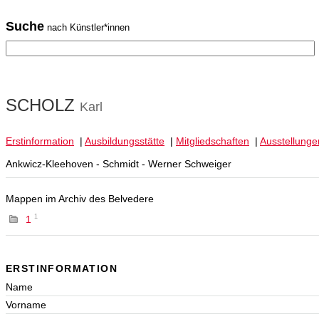
Suche
nach Künstler*innen
SCHOLZ
Karl
Erstinformation
|
Ausbildungsstätte
|
Mitgliedschaften
|
Ausstellunge
Ankwicz-Kleehoven - Schmidt - Werner Schweiger
Mappen im Archiv des Belvedere
1
1
ERSTINFORMATION
Name
Vorname