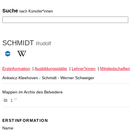
Suche
nach Künstler*innen
SCHMIDT
Rudolf
Erstinformation
|
Ausbildungsstätte
|
Lehrer*innen
|
Mitgliedschaften
Ankwicz-Kleehoven - Schmidt - Werner Schweiger
Mappen im Archiv des Belvedere
27
1
ERSTINFORMATION
Name