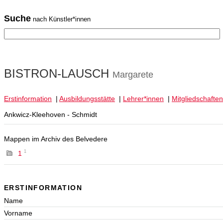
Suche
nach Künstler*innen
BISTRON-LAUSCH
Margarete
Erstinformation
|
Ausbildungsstätte
|
Lehrer*innen
|
Mitgliedschaften
Ankwicz-Kleehoven - Schmidt
Mappen im Archiv des Belvedere
1
1
ERSTINFORMATION
Name
Vorname