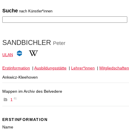
Suche
nach Künstler*innen
SANDBICHLER
Peter
ULAN
Erstinformation
|
Ausbildungsstätte
|
Lehrer*innen
|
Mitgliedschaften
Ankwicz-Kleehoven
Mappen im Archiv des Belvedere
61
1
ERSTINFORMATION
Name