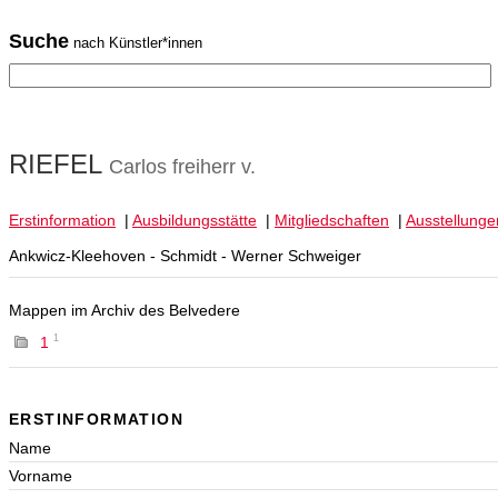
Suche
nach Künstler*innen
RIEFEL
Carlos freiherr v.
Erstinformation
|
Ausbildungsstätte
|
Mitgliedschaften
|
Ausstellunge
Ankwicz-Kleehoven - Schmidt - Werner Schweiger
Mappen im Archiv des Belvedere
1
1
ERSTINFORMATION
Name
Vorname