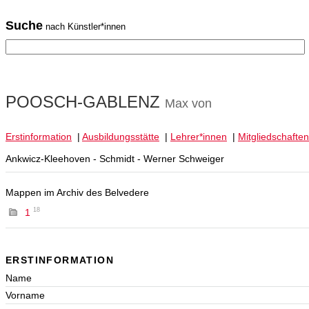
Suche
nach Künstler*innen
POOSCH-GABLENZ
Max von
Erstinformation
|
Ausbildungsstätte
|
Lehrer*innen
|
Mitgliedschaften
Ankwicz-Kleehoven - Schmidt - Werner Schweiger
Mappen im Archiv des Belvedere
18
1
ERSTINFORMATION
Name
Vorname