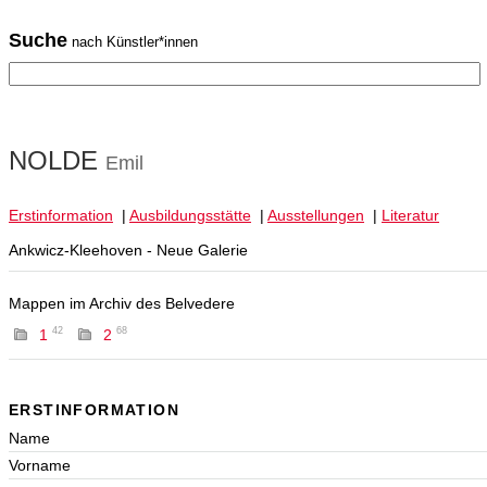
Suche
nach Künstler*innen
NOLDE
Emil
Erstinformation
|
Ausbildungsstätte
|
Ausstellungen
|
Literatur
Ankwicz-Kleehoven - Neue Galerie
Mappen im Archiv des Belvedere
42
68
1
2
ERSTINFORMATION
Name
Vorname