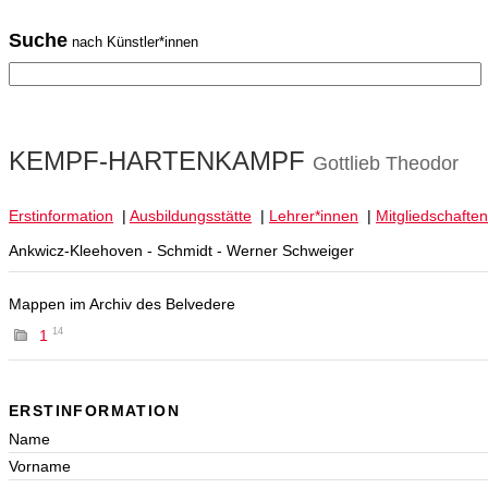
Suche
nach Künstler*innen
KEMPF-HARTENKAMPF
Gottlieb Theodor
Erstinformation
|
Ausbildungsstätte
|
Lehrer*innen
|
Mitgliedschaften
Ankwicz-Kleehoven - Schmidt - Werner Schweiger
Mappen im Archiv des Belvedere
14
1
ERSTINFORMATION
Name
Vorname