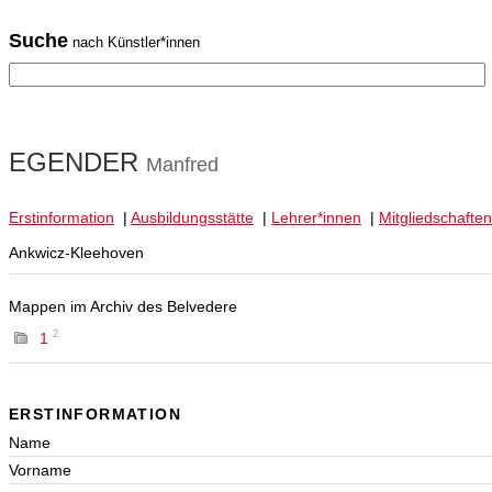
Suche
nach Künstler*innen
EGENDER
Manfred
Erstinformation
|
Ausbildungsstätte
|
Lehrer*innen
|
Mitgliedschaften
Ankwicz-Kleehoven
Mappen im Archiv des Belvedere
2
1
ERSTINFORMATION
Name
Vorname