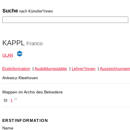
Suche
nach Künstler*innen
KAPPL
Franco
ULAN
Erstinformation
|
Ausbildungsstätte
|
Lehrer*innen
|
Auszeichnunge
Ankwicz-Kleehoven
Mappen im Archiv des Belvedere
29
1
ERSTINFORMATION
Name