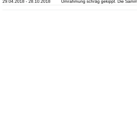
29.04.2018 - 28.10.2018
Umrahmung schräg gekippt. Die Samm