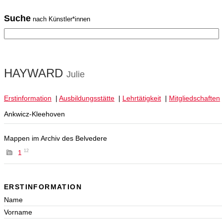
Suche
nach Künstler*innen
HAYWARD
Julie
Erstinformation
|
Ausbildungsstätte
|
Lehrtätigkeit
|
Mitgliedschaften
Ankwicz-Kleehoven
Mappen im Archiv des Belvedere
12
1
ERSTINFORMATION
Name
Vorname