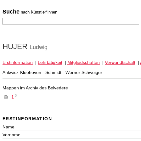
Suche
nach Künstler*innen
HUJER
Ludwig
Erstinformation
|
Lehrtätigkeit
|
Mitgliedschaften
|
Verwandtschaft
|
Ankwicz-Kleehoven - Schmidt - Werner Schweiger
Mappen im Archiv des Belvedere
5
1
ERSTINFORMATION
Name
Vorname