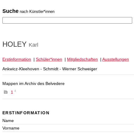
Suche
nach Künstler*innen
HOLEY
Karl
Erstinformation
|
Schüler*innen
|
Mitgliedschaften
|
Ausstellungen
Ankwicz-Kleehoven - Schmidt - Werner Schweiger
Mappen im Archiv des Belvedere
4
1
ERSTINFORMATION
Name
Vorname